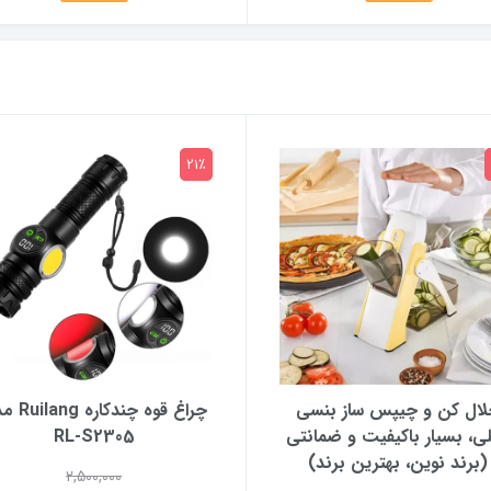
21٪
ال کن و چیپس ساز بنسی
چراغ قوه چندکا
ی، بسیار باکیفیت و ضمانتی
RL-S2305
(برند نوین، بهترین برند)
2,500,000