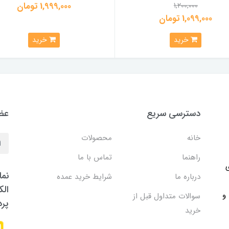
1,999,000 تومان
1,200,000
1,099,000 تومان
خرید
خرید
دسترسی سریع
عضو
خانه
محصولات
راهنما
تماس با ما
ی
نما
درباره ما
شرایط خرید عمده
الک
 و
سوالات متداول قبل از
پر
خرید