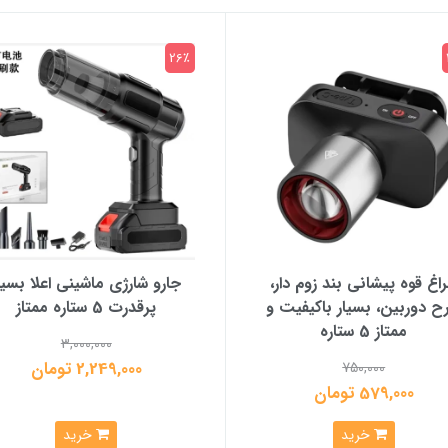
26٪
اغ قوه پیشانی بند زوم دار،
جارو شارژی ماشینی اعلا بسیا
ح دوربین، بسیار باکیفیت و
پرقدرت 5 ستاره ممتاز
ممتاز 5 ستاره
3,000,000
2,249,000 تومان
750,000
579,000 تومان
خرید
خرید