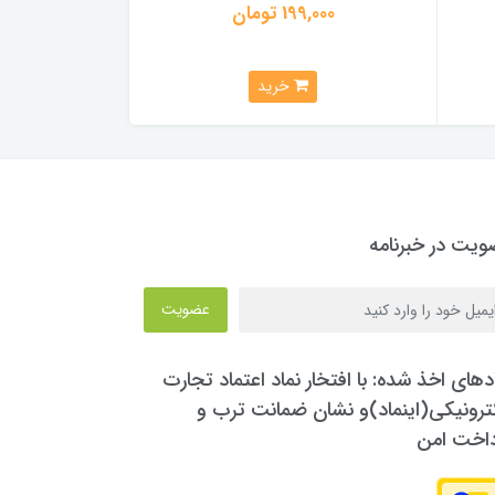
199,000 تومان
0
,999,000
خرید
یت در خبرنامه
عضویت
دهای اخذ شده: با افتخار نماد اعتماد تجارت
ترونیکی(اینماد)و نشان ضمانت ترب و
داخت امن