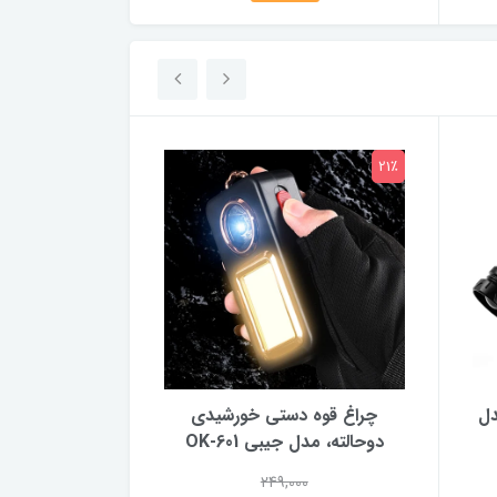
21٪
21٪
ره Ruilang مدل
چراغ قوه دستی خورشیدی
چراغ قوه چکش
دوحالته، مدل جیبی OK-601
بلند و 
249,000