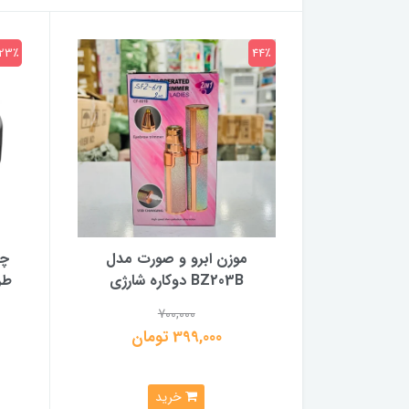
23٪
44٪
پنکه تمام فلز شارژی 48 ولت برند
موزن ابرو و صورت مدل
چر
اصلی و اورجینال نوا (Nova) و
BZ203B دوکاره شارژی
طر
700,000
399,000 تومان
خرید