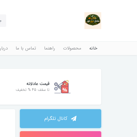
خانه
محصولات
راهنما
تماس با ما
دربار
قیمت عادلانه
تا سقف 45 % تخفیف
کانال تلگرام