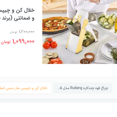
RL-2210 | برد بلند و نور بسیار قوی
2,500,000
,999,000
چراغ قوه چندکاره Ruilang مدل RL-S2305