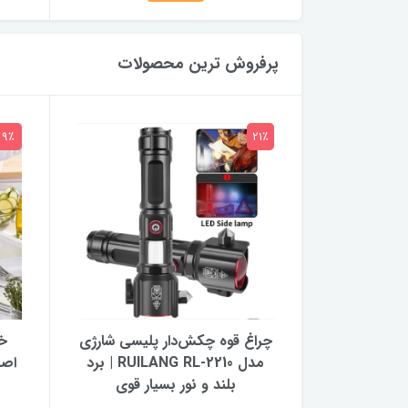
پرفروش ترین محصولات
9٪
21٪
خورشیدی
چراغ قوه چکش‌دار پلیسی شارژی
خل
OK-
مدل RUILANG RL-2210 | برد
اصل
بلند و نور بسیار قوی