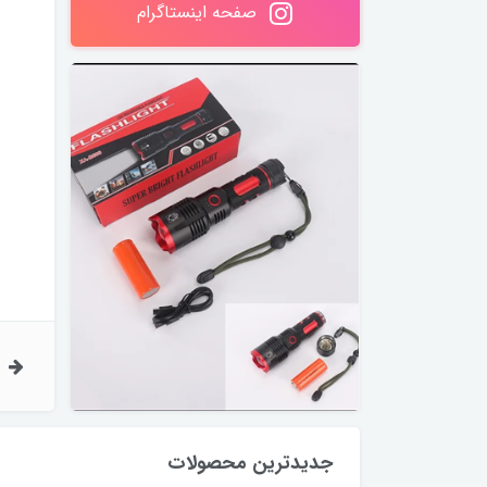
صفحه اینستاگرام
لال کن و چیپس ساز بنسی اصلی، بسیار باکیفیت
 ضمانتی (برند نوین، بهترین برند)
1,200,00
تومان
1,099,00
9٪
تخفیف
تومان
چراغ قوه دستی خورشیدی دوحالته، مدل جیبی OK-601
جدیدترین محصولات