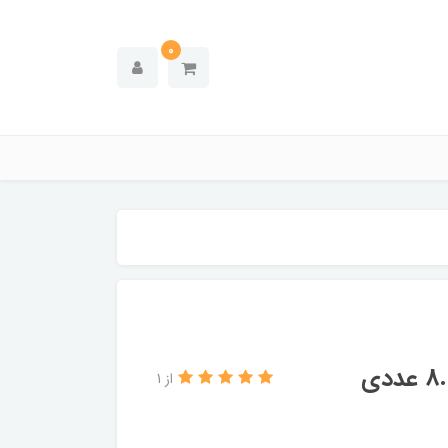
0
از 1