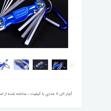
آچار الن 8 عددی با کیفیت ، ساخته شده از استیل حاوی وانادیوم... دارای 8 سایز مختلف: H 1.5 - 2 - 2.5 - 3 - 4 - 5 - 6 - 8