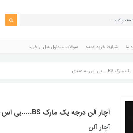
ه ما
شرایط خرید عمده
سوالات متداول قبل از خرید
.....بی اس .8 عددی
آچار آلن درجه یک مارک BS.....بی اس .8 عددی
آچار آلن