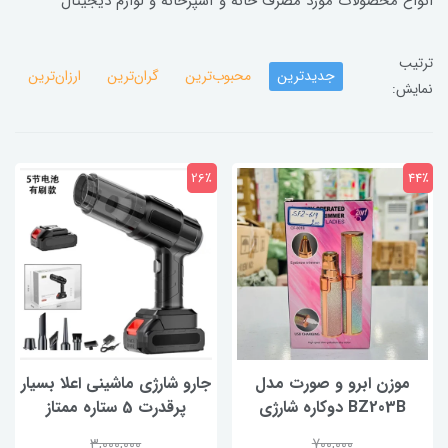
انواع محصولات مورد مصرف خانه و آشپزخانه و لوازم دیجیتال
ترتیب
جدیدترین
محبوب‌ترین
گران‌ترین
ارزان‌ترین
نمایش:
26٪
44٪
موزن ابرو و صورت مدل
جارو شارژی ماشینی اعلا بسیار
BZ203B دوکاره شارژی
پرقدرت 5 ستاره ممتاز
3,000,000
700,000