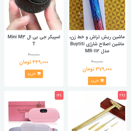
ماشین ریش تراش و خط زن،
اسپیکر جی بی ال Mini M3
ماشین اصلاح شارژی Buytiti
T
مدل MR-112
600,000
449,000 تومان
600,000
379,000 تومان
خرید
خرید
14٪
29٪