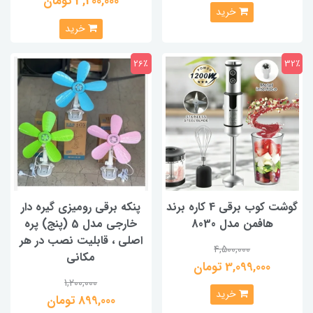
3,200,000 تومان
خرید
خرید
26٪
32٪
گوشت کوب برقی 4 کاره برند
پنکه برقی رومیزی گیره دار
هافمن مدل 8030
خارجی مدل 5 (پنج) پره
اصلی ، قابلیت نصب در هر
4,500,000
مکانی
3,099,000 تومان
1,200,000
خرید
899,000 تومان