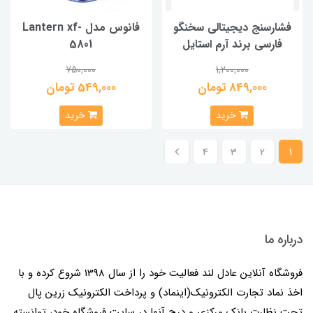
فشارسنج دیجیتالی سخنگو
فانوس مدل Lantern xf-
فارسی برند آرم استایل
5801
750,000
1,200,000
849,000 تومان
549,000 تومان
خرید
خرید
4
3
2
1
درباره ما
فروشگاه آنلاین عادل لند فعالیت خود را از سال 1398 شروع کرده و با
اخذ نماد تجارت الکترونیک(اینماد) و پرداخت الکترونیک زرین پال
تحت نظارت بانک مرکزی و درج آنها در سایت فروشگاه خود، توانسته