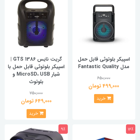
اسپیکر بلوتوثی قابل حمل
گریت نایس GTS 1386 |
مدل Fantastic Quality
اسپیکر بلوتوثی قابل حمل با
شیار MicroSD، USB و
650,000
بلوتوث
499,000 تومان
750,000
خرید
649,000 تومان
خرید
9٪
16٪