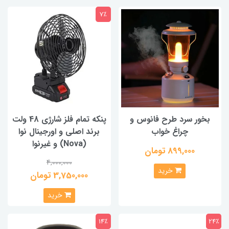
7٪
بخور سرد طرح فانوس و
پنکه تمام فلز شارژی 48 ولت
چراغ خواب
برند اصلی و اورجینال نوا
(Nova) و غیرنوا
899,000 تومان
4,000,000
خرید
3,750,000 تومان
خرید
14٪
24٪