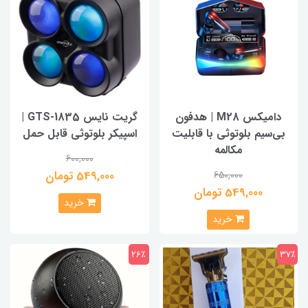
دامیکس M28 | هدفون
گریت نایس GTS-1835 |
بی‌سیم بلوتوثی با قابلیت
اسپیکر بلوتوثی قابل حمل
مکالمه
600,000
549,000 تومان
650,000
549,000 تومان
خرید
خرید
26٪
37٪