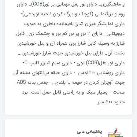
و ماهیگیری_ دارای نور بغل مهتابی پر نور(COB)_ دارای
زوم و بزرگنمایی (کوچک و بزرگ کردن ناحیه نوردهی)-
دارای نمایشگر میزان شارژ باقیمانده باطری به صورت
دیجیتالی_ دارای 3 نور پر نور کم نور و چشمک زن_ قابل
شارژ به وسیله کابل شارژ برق همراه آن و پنل خورشیدی
پشت آن_ دارای پنل خورشیدی جهت شارژ خورشیدی _
دارای نور بغل(COB) قوی - دارای سیم شارژر تایپ C-
دارای روشنایی 200 لومن - دارای حلقه در انتهای دسته آن
جهت آویزان کردن در خیمه یا بلندی..- جنس بدنه ABS
سخت - بسیار سبک و به راحتی قابل حمل است. برد
حدود 500 متر
پشتیبانی عالی