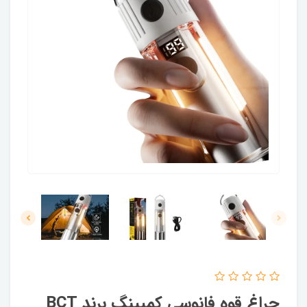
چراغ قوه فانوسی کمپینگ برند BCT