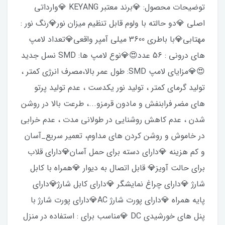
توضیحات محصول: 💎برند معتبر KEYANG 💎وارداتی
اصلی 💎دو حالته با ولوم قابل تنظیم میزان نور💎رنگ نور :
مهتابی💎با باطری 3600 میلی آمپر واقعی💎تعداد لامپ
های درونی : 56 عدد😍💎نوع لامپ ها: SMD نسل جدید
😍💎مزایای لامپ SMD: طول عمر بالا،مصرف انرژی کمتر ،
تولید گرمای کمتر ، تولید نور یکدست ، عدم تولید پرتو
های مضر فرابنفش و مادون قرمزو...، طرعت بالا در روشن
شدن ، عدم کاهش روشنایی در طولانی مدت ، عدم خرابی
در خاموش و روشن کردن های مداوم، تعمیر سریع_آسان
و کم هزینه 💎دارای دسته برای حمل آسان💎دارای قلاب
برای حالت آویز💎 قابل اتصال به دیوار 💎همراه با کابل
شارژ 💎دارای چراغ نمایشگر 💎دارای کابل شارژ💎دارای
پایه همراه 💎دارای پورت شارژ AC💎دارای پورت شارژ با
پنل های خورشیدی DC 💎مناسب برای : استفاده در منزل