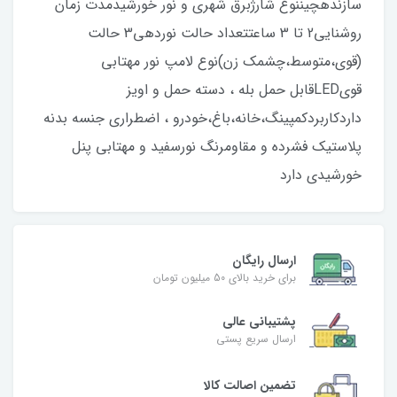
سازندهچیننوع شارژبرق شهری و نور خورشیدمدت زمان
روشنایی2 تا 3 ساعتتعداد حالت نوردهی3 حالت
(قوی،متوسط،چشمک زن)نوع لامپ نور مهتابی
قویLEDقابل حمل بله ، دسته حمل و اویز
داردکاربردکمپینگ،خانه،باغ،خودرو ، اضطراری جنسه بدنه
پلاستیک فشرده و مقاومرنگ نورسفید و مهتابی پنل
خورشیدی دارد
ارسال رایگان
برای خرید بالای 50 میلیون تومان
پشتیبانی عالی
ارسال سریع پستی
تضمین اصالت کالا