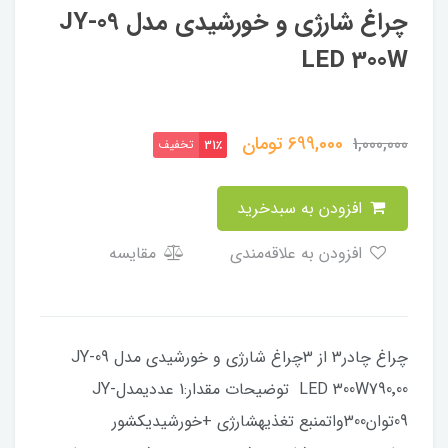
چراغ شارژی و خورشیدی مدل JY-09
LED 300W
699,000
تومان
1,000,000
تخفیف
31٪
افزودن به سبدخرید
افزودن به علاقه‌مندی
مقایسه
چراغ چادر3 از 3چراغ شارژی و خورشیدی مدل JY-09
LED 300W790٬00 توضیحات مقدار:1 عددیمدلJY-
09توان300واتمنبع تغذیهشارژی +خورشیدیکشور