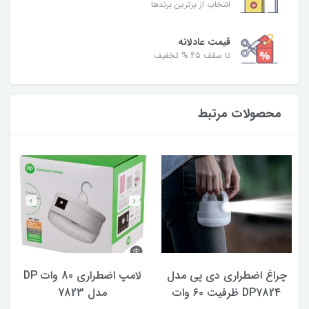
انتخاب از برترین برندها
قیمت عادلانه
تا سقف 45 % تخفیف
محصولات مرتبط
چراغ اضطراری دی پی مدل
لامپ اضطراری 80 وات DP
DP7824 ظرفیت ۶۰ وات
مدل 7823
ه