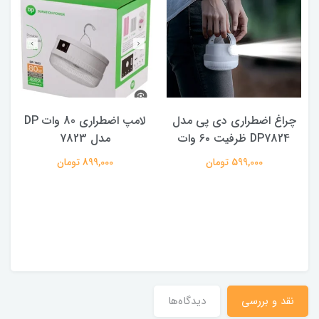
چراغ اضطراری دی پی مدل
لامپ اضطراری 80 وات DP
DP7824 ظرفیت ۶۰ وات
مدل 7823
ه
599,000 تومان
899,000 تومان
نقد و بررسی
دیدگاه‌ها