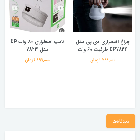
چراغ اضطراری دی پی مدل
لامپ اضطراری 80 وات DP
DP7824 ظرفیت ۶۰ وات
مدل 7823
ه
599,000 تومان
899,000 تومان
دیدگاه‌ها