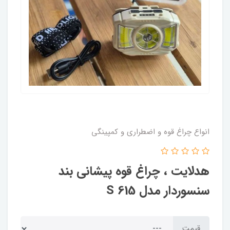
انواع چراغ قوه و اضطراری و کمپینگی
هدلایت ، چراغ قوه پیشانی بند
سنسوردار مدل 615 S
قیمت