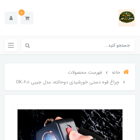
0
خانه
فهرست محصولات
چراغ قوه دستی خورشیدی دوحالته، مدل جیبی OK-601