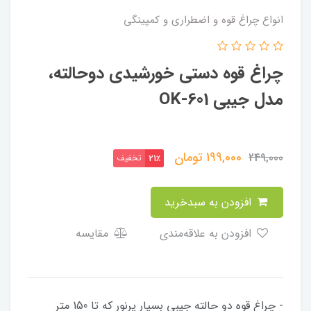
انواع چراغ قوه و اضطراری و کمپینگی
چراغ قوه دستی خورشیدی دوحالته،
مدل جیبی OK-601
199,000
تومان
249,000
تخفیف
21٪
افزودن به سبدخرید
افزودن به علاقه‌مندی
مقایسه
- چراغ قوه دو حالته جیبی بسیار پرنور که تا 150 متر