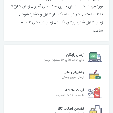
نوردهی دارد...- دارای باتری 800 میلی آمپر _ زمان شارژ 5
تا 6 ساعت _ هر دو ماه بک بار شارژر و دشارژ شود _
زمان شارژر شدن روشن نکنید_ زمان نوردهی 6 تا 8
ساعت
ارسال رایگان
برای خرید بالای 50 میلیون تومان
پشتیبانی عالی
ارسال سریع پستی
قیمت عادلانه
تا سقف 45 % تخفیف
تضمین اصالت کالا