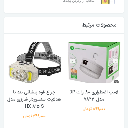
انتخاب از برترین برندها
محصولات مرتبط
لامپ اضطراری 80 وات DP
چراغ قوه پیشانی بند یا
مدل 7823
هدلایت سنسوردار شارژی مدل
HX 815 S
899,000 تومان
649,000 تومان