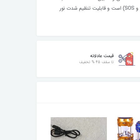
به حالت نور، روشنایی مداوم ارائه دهد. چراغ DP-7824 دارای پنج حالت نوردهی (قوی، متوسط، ضعیف، چشمک‌زن، و SOS) است و قابلیت تنظیم شدت نور
قیمت عادلانه
تا سقف 45 % تخفیف