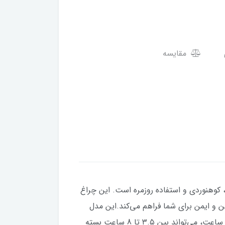
مقایسه
ط قطع برق، سفر، کمپینگ، کوهنوردی و استفاده روزمره است. این چراغ
‌راحتی قابل حمل بوده و با نور قدرتمند ۶۰۰۰ کلوین (Daylight) محیطی روشن و ایمن برای شما فراهم می‌کند.این مدل
مجهز به باتری لیتیومی قدرتمند ۴۰۰۰ میلی‌آمپرساعت (18650 – 3.7V) است که پس از شارژ کامل در مدت حدود ۵.۵ ساعت، می‌تواند بین ۳.۵ تا 8 ساعت بسته