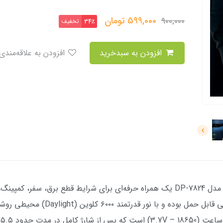
599,000
تومان
900,000
تخفیف
34٪
افزودن به سبدخرید
افزودن به علاقه‌مندی
وضعیت کارکرد: نو چراغ اضطراری شارژی DP مدل DP-7824 یک همراه حرفه‌ای برای شرای
با طراحی ارگونومیک و وزن سبک خود، به