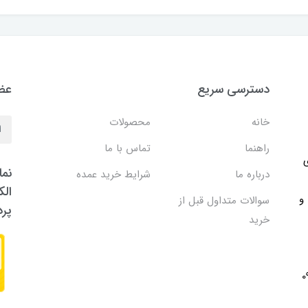
دسترسی سریع
عضو
خانه
محصولات
راهنما
تماس با ما
ی
نما
درباره ما
شرایط خرید عمده
الک
 و
سوالات متداول قبل از
پر
خرید
091705