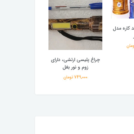
 کاره مدل
وات UFO
999,000 تومان
چراغ پلیسی ارتشی، دارای
زوم و نور بغل
749,000 تومان