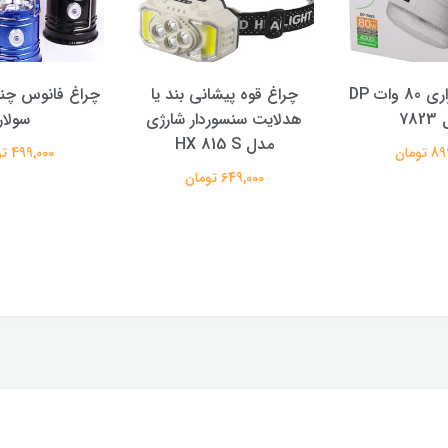
لامپ اضطراری 80 وات DP
چراغ قوه پیشانی بند یا
چراغ فانوس چند
78
هدلایت سنسوردار شارژی
سولار
مدل HX 815 S
تومان
499,000 تومان
649,000 تومان