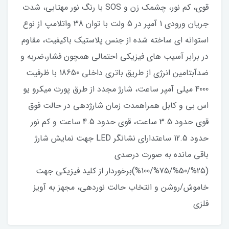
قوی، کم نور، چشمک زن و SOS با رنگ نور مهتابی، شدت
جریان ورودی 1 آمپر در 5 ولت با توان 38 واتلامپ از نوع
استوانه ای ساخته شده از جنس پلاستیک باکیفیت، مقاوم
در برابر آسیب های فیزیکی احتمالی همچون فشار،ضربه و
ضدآبتامین انرژی از طریق باتری داخلی 18650 با ظرفیت
4000 میلی آمپر ساعت، شارژ مجدد از طرق پورت میکرو یو
اس بی و کابل همراهمدت زمان شارژدهی در حالت فوق
قوی حدود 3.5 ساعت، قوی حدود 4.5 ساعت و کم نور
حدود 12.5 ساعتدارای نشانگر LED جهت نمایش شارژ
باقی مانده به صورت درصدی
(25%/50%/75%/100%)برخوردار از کلید فیزیکی جهت
خاموش/روشن و انتخاب حالت نوردهی، مجهز به آویز
فلزی