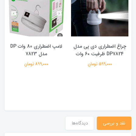
چراغ اضطراری دی پی مدل
لامپ اضطراری 80 وات DP
DP7824 ظرفیت ۶۰ وات
مدل 7823
ه
599,000 تومان
899,000 تومان
نقد و بررسی
دیدگاه‌ها