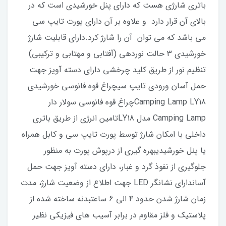
باتری شارژی هست که دارای پنل خورشیدی است که در
بالای آن قرار دارد و علاوه بر آن دارای پورت تایپ سی
می باشد که می توان آن را شارژ کرد.دارای قابلیت شارژ
خورشیدی 3 حالت نوردهی (آفتابی و مهتابی و ترکیبی)
تنظیم نور از طریق کلید چرخشی دارای دسته آویز جهت
حمل آسان ورودی تایپ سیچراغ قوه فانوسی خورشیدی
Camping Lamp LY18چراغ قوه فانوسی سولار دار
Camping Lamp مدل LY18تامین انرژی از طریق باتری
داخلی با امکان شارژ توسط پورت تایپ سی و کابل همراه
یا پنل خورشیدیبهره گیری از درپوش پورت به منظور
جلوگیری از نفوذ گرد و غبار، دارای دسته آویز جهت حمل
آساندارای نشانگر LED جهت اطلاع از وضعیت شارژ، مدت
زمان شارژ شدن حدود 4 الی 6 ساعتبدنه ساخته شده از
پلاستیک و فلز مقاوم در برابر آسیب های فیزیکی نظیر