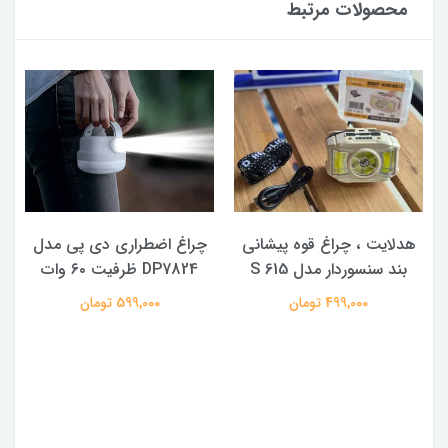
محصولات مرتبط
هدلایت ، چراغ قوه پیشانی
چراغ اضطراری دی پی مدل
بند سنسوردار مدل 615 S
DP7824 ظرفیت ۶۰ وات
499,000 تومان
599,000 تومان