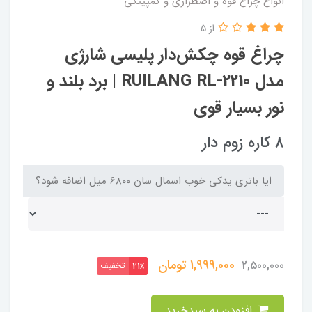
انواع چراغ قوه و اضطراری و کمپینگی
از 5
چراغ قوه چکش‌دار پلیسی شارژی
مدل RUILANG RL-2210 | برد بلند و
نور بسیار قوی
8 کاره زوم دار
ایا باتری یدکی خوب اسمال سان 6800 میل اضافه شود؟
1,999,000
تومان
2,500,000
تخفیف
21٪
افزودن به سبدخرید