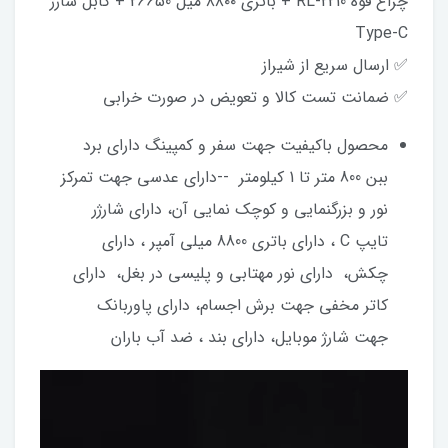
چراغ قوه RL-2210 + باتری ۸۸۰۰ میل 26650 + کابل شارژ
Type-C
✅ ارسال سریع از شیراز
✅ ضمانت تست کالا و تعویض در صورت خرابی
محصول باکیفیت جهت سفر و کمپینگ دارای برد
ببن 800 متر تا 1 کیلومتر --دارای عدسی جهت تمرکز
نور و بزرگنمایی و کوچک نمایی آن، دارای شارژر
تایپ C ، دارای باتری 8800 میلی آمپر ، دارای
چکش، دارای نور مهتابی و پلیسی در بغل، دارای
کاتر مخفی جهت برش اجسام، دارای پاوربانک
جهت شارژ موبایل، دارای بند ، ضد آب باران