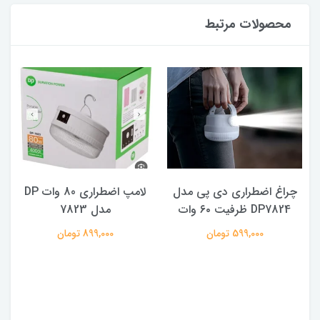
محصولات مرتبط
چراغ اضطراری دی پی مدل
لامپ اضطراری 80 وات DP
DP7824 ظرفیت ۶۰ وات
مدل 7823
ه
599,000 تومان
899,000 تومان