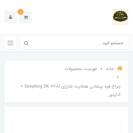
0
خانه
فهرست محصولات
چراغ قوه پیشانی هدلایت شارژی Deepking DK-320U +
آداپتور