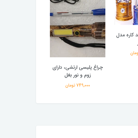
 کاره مدل
وات UFO
999,000 تومان
چراغ پلیسی ارتشی، دارای
زوم و نور بغل
749,000 تومان