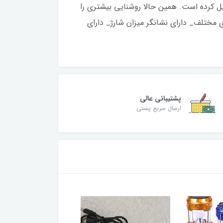
یل کرده است. همین حالا روشنایی بیشتری را
 نور فوق العاده _ زمان نوردهی 3 تا 12 ساعت بسته به نورهای مختلف_ دارای نشانگر میزان شارژ_ دارای
پشتیبانی عالی
ارسال سریع پستی