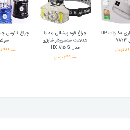
لامپ اضطراری 80 وات DP
چراغ قوه پیشانی بند یا
چراغ فانوس چند
78
هدلایت سنسوردار شارژی
سولار
مدل HX 815 S
تومان
499,000 تومان
649,000 تومان