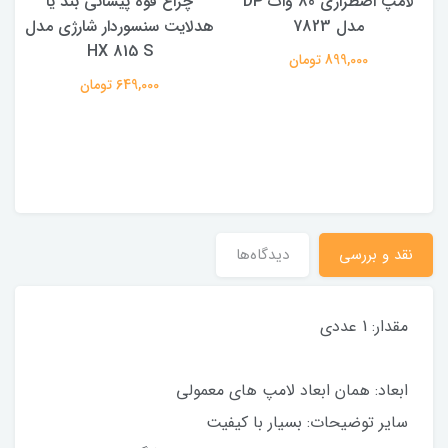
لامپ اضطراری 80 وات DP
چراغ قوه پیشانی بند یا
مدل 7823
هدلایت سنسوردار شارژی مدل
HX 815 S
899,000 تومان
649,000 تومان
نقد و بررسی
دیدگاه‌ها
مقدار: 1 عددی
ابعاد: همان ابعاد لامپ های معمولی
سایر توضیحات: بسیار با کیفیت