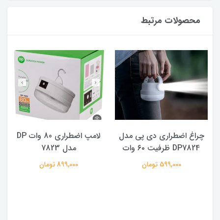
محصولات مرتبط
چراغ اضطراری دی پی مدل
لامپ اضطراری 80 وات DP
DP7824 ظرفیت ۶۰ وات
مدل 7823
ه
599,000 تومان
899,000 تومان