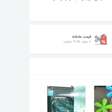
قیمت عادلانه
تا سقف 45 % تخفیف