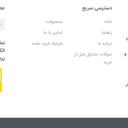
دسترسی سریع
عضو
خانه
محصولات
راهنما
تماس با ما
ی
نما
درباره ما
شرایط خرید عمده
الک
 و
سوالات متداول قبل از
پر
خرید
091705