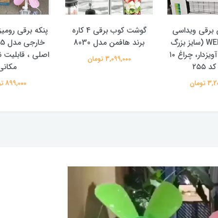
برقی ویداسی
گوشت کوب برقی 4 کاره
پنکه برقی رومیز
مدل WEIDASI (سایز بزرگ
برند هافمن مدل 8030
۵۰ سانت)، آویزدار، چراغ ۱۰
اصلی ، قابلیت 
3,099,000 تومان
د ۲۵۵
مکانی
 تومان
899,000 تومان