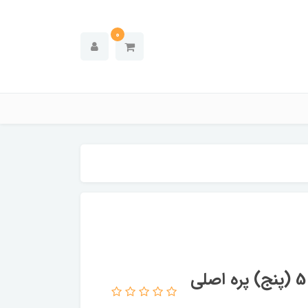
0
پنکه برقی رومیزی گیره دار خارجی مدل 5 (پنج) پره اصلی