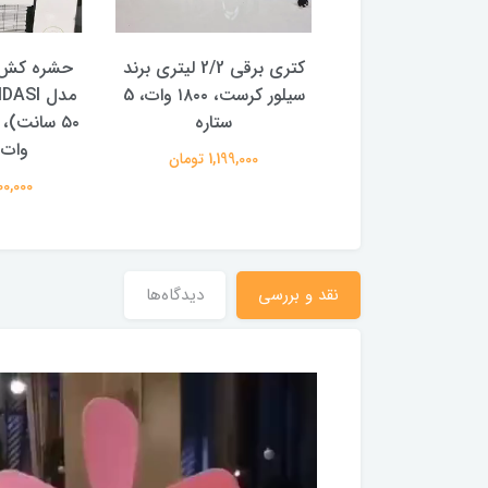
شارژی ماشینی اعلا
کتری برقی 2/2 لیتری برند
حشره کش 
 ستاره ممتاز
سیلور کرست، ۱۸۰۰ وات، 5
ستاره
2,249,00 تومان
وات ک
1,199,000 تومان
3,200,000
نقد و بررسی
دیدگاه‌ها