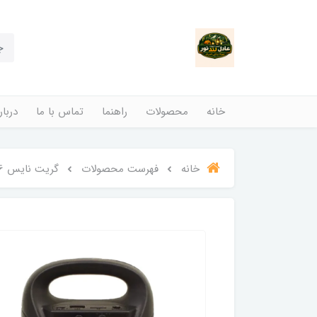
خانه
محصولات
راهنما
تماس با ما
دربار
خانه
فهرست محصولات
گریت نایس GTS 1386 | اسپیکر بلوتوثی قابل حمل با شیار MicroSD، USB و بلوتوث