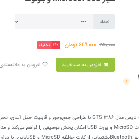
تعداد
649,000
تومان
750,000
تخفیف
14٪
افزودن به سبدخرید
افزودن به علاقه‌مندی
توضیح کوتاه: اسپیکر بلوتوثی قابل حمل گریت نایس مدل GTS 1386 با طراحی جمع‌وجور
می‌دهد. این اسپیکر از طریق بلوتوث، شیار کارت MicroSD و پورت USB امکان پخش
است.ویژگی‌های برجسته: اتصال بی‌سی