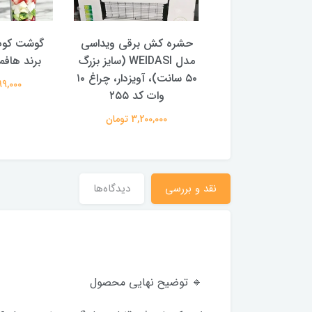
کتری برقی 2/2 لیتری برند
حشره کش برقی ویداسی
سیلور کرست، ۱۸۰۰ وات، 5
مدل WEIDASI (سایز بزرگ
برند هافمن 
ستاره
۵۰ سانت)، آویزدار، چراغ ۱۰
3,099,000
وات کد ۲۵۵
1,199,000 تومان
3,200,000 تومان
نقد و بررسی
دیدگاه‌ها
🔹 توضیح نهایی محصول