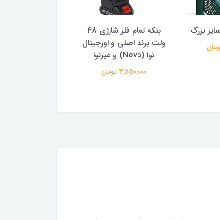
ایز بزرگ
پنکه تمام فلز شارژی 48
اسپیکر بلوتوثی قاب
ولت برند اصلی و اورجینال
مدل Fantastic Quality
نوا (Nova) و غیرنوا
499,000 تومان
3,750,000 تومان