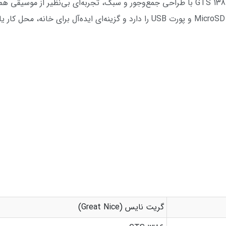
اسپیکر بلوتوثی قابل حمل گریت نایس مدل GTS 1386 با طراحی جمع‌وجور و سبک، تجربه‌ای بی‌
گریت نایس (Great Nice)