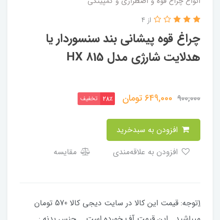
انواع چراغ قوه و اضطراری و کمپینگی
از 4
چراغ قوه پیشانی بند سنسوردار یا
هدلایت شارژی مدل HX 815
649,000
تومان
900,000
تخفیف
28٪
افزودن به سبدخرید
افزودن به علاقه‌مندی
مقایسه
1
توجه: قیمت این کالا در سایت دیجی کالا 570 تومان
میباشید ..این قیمت آف خورده است... جنس بدنه :