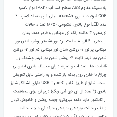
پلاستیک مقاوم ABS سطح ضد آب : IPX4 نوع لامپ :
COB ظرفیت باتری‌: 1200mAh میلی آمپر تعداد لامپ : 2
عدد LED نوع باتری: لیتیومی 18650 تعداد حالات
نوردهی: 4 حالت رنگ نور مهتابی و قرمز مدت زمان
نوردهی : 4 الی 8 ساعت برد نور 50 متر روشن شدن نور
مهتابی پر نور 2- روشن شدن نور مهتابی کم نور 3- روشن
شدن نور قرمز ثابت 4- روشن شدن نور قرمز چشمک زن
قابلیت ها : ضد آب و ضربه دارای محفظه باتری لیتیومی
چراغ با خاری روی بدنه باز شده و به‌ راحتی قابل تعویض
است. شارژ از طریق کابل USB Type-C دارای نشانگر شارژ
باتری (4 عدد ال ای دی آبی رنگ) درپوش برای محافظت
از کانکتور: دارد دکمه فیزیکی: جهت روشن و خاموش کردن
و تغییر حالت نوردهی نوردهی حرفه‌ ای و چند حالته
مناسب برای: کمپینگ، کوهنوردی و کشاورزی، پیاده روی،