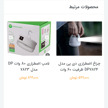
محصولات مرتبط
چراغ اضطراری دی پی مدل
لامپ اضطراری 80 وات DP
DP7824 ظرفیت ۶۰ وات
مدل 7823
ه
599,000 تومان
899,000 تومان