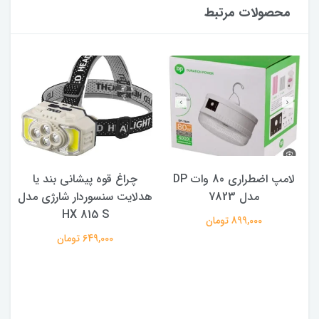
محصولات مرتبط
لامپ اضطراری 80 وات DP
چراغ قوه پیشانی بند یا
مدل 7823
هدلایت سنسوردار شارژی مدل
HX 815 S
899,000 تومان
649,000 تومان