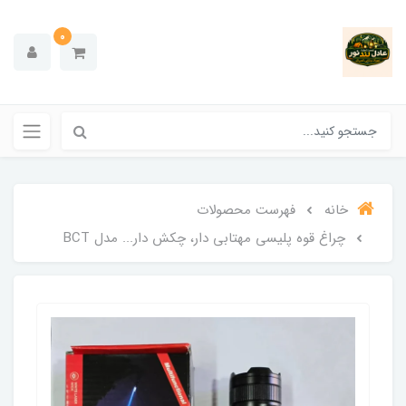
0
خانه
فهرست محصولات
چراغ قوه پلیسی مهتابی دار، چکش دار... مدل BCT