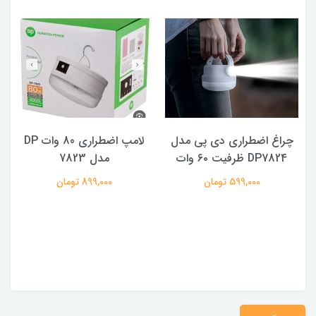
چراغ اضطراری دی پی مدل
لامپ اضطراری 80 وات DP
DP7824 ظرفیت ۶۰ وات
مدل 7823
ه
599,000 تومان
899,000 تومان