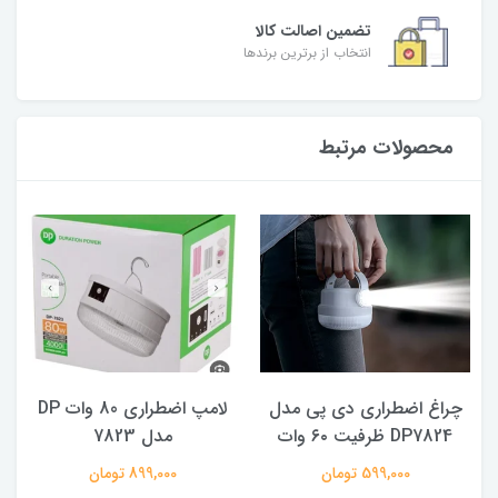
تضمین اصالت کالا
انتخاب از برترین برندها
محصولات مرتبط
لامپ اضطراری 80 وات DP
چراغ قوه پیشانی بند یا
مدل 7823
هدلایت سنسوردار شارژی مدل
HX 815 S
899,000 تومان