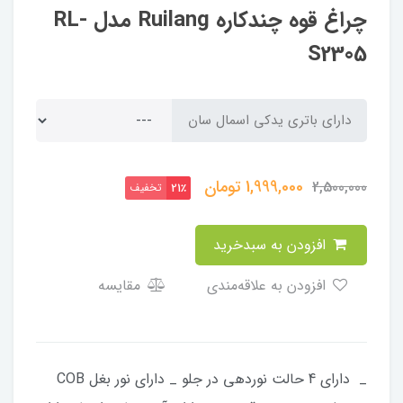
چراغ قوه چندکاره Ruilang مدل RL-
S2305
دارای باتری یدکی اسمال سان
1,999,000
تومان
2,500,000
تخفیف
21٪
افزودن به سبدخرید
افزودن به علاقه‌مندی
مقایسه
​​​​_ دارای 4 حالت نوردهی در جلو _ دارای نور بغل COB