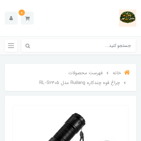
0
خانه
فهرست محصولات
چراغ قوه چندکاره Ruilang مدل RL-S2305