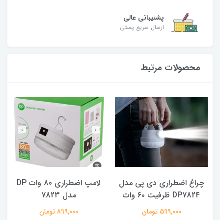
پشتیبانی عالی
ارسال سریع پستی
محصولات مرتبط
چراغ اضطراری دی پی مدل
لامپ اضطراری 80 وات DP
DP7824 ظرفیت ۶۰ وات
مدل 7823
ه
599,000 تومان
899,000 تومان