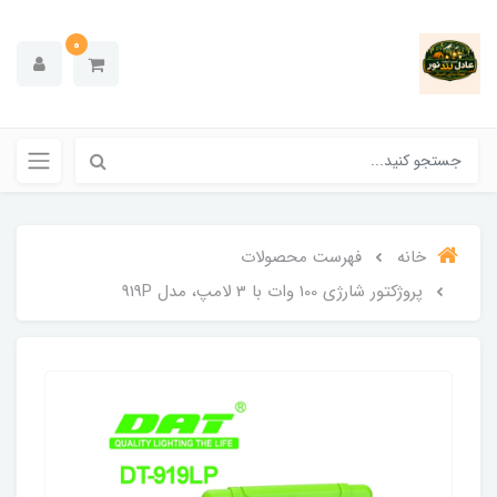
0
خانه
فهرست محصولات
پروژکتور شارژی 100 وات با 3 لامپ، مدل 919P