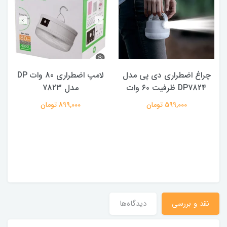
چراغ اضطراری دی پی مدل
لامپ اضطراری 80 وات DP
DP7824 ظرفیت ۶۰ وات
مدل 7823
ه
599,000 تومان
899,000 تومان
نقد و بررسی
دیدگاه‌ها