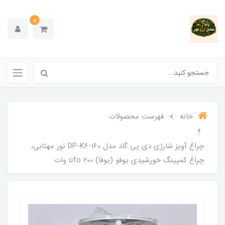
0
خانه
فهرست محصولات
چراغ آویز شارژی دی پی گاد مدل DP-K6-160 نور مهتابی،
چراغ کمپینگ خورشیدی یوفو (یوفا) ufo 200 وات