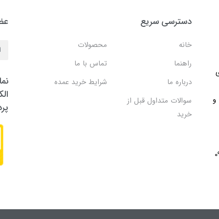
دسترسی سریع
عضو
خانه
محصولات
راهنما
تماس با ما
ی
نما
درباره ما
شرایط خرید عمده
الک
 و
سوالات متداول قبل از
پر
خرید
091705