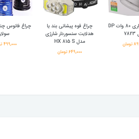
پیشانی بند یا
چراغ فانوس چند کاره مدل
سوردار شارژی
سولار
499,000 تومان
تومان
چراغ پلیسی ارت
زوم و نور
749,000 تومان