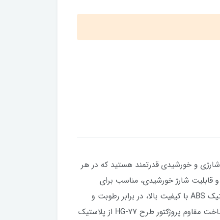
ک نورافکن شارژی و خورشیدی قدرتمند هستید که در هر
، باتری قدرتمند و قابلیت شارژ خورشیدی، مناسب برای
کمپینگ، کوهنوردی، ماهیگیری، کارهای صنعتی، کشاورزی و شرایط اضطراری است.بدنه‌ی مقاوم ساخته شده از پلاستیک ABS با کیفیت بالا، در برابر رطوبت و
باران مقاوم است و پنل خورشیدی جداشونده پشت دستگاه امکان شارژ بدون برق شهری را فراهم می‌کند.طراحی و ساخت مقاوم پروژکتور طرح HG-77 از پلاستیک