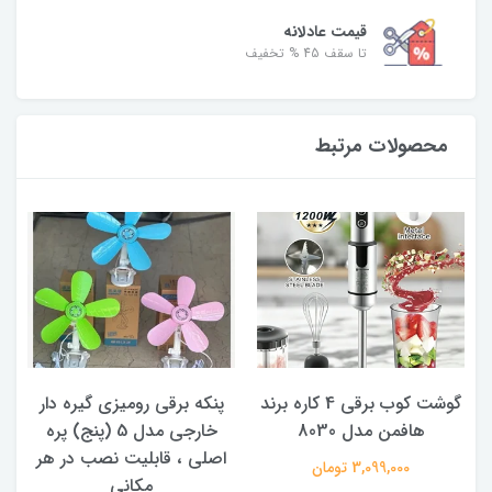
قیمت عادلانه
تا سقف 45 % تخفیف
محصولات مرتبط
گوشت کوب برقی 4 کاره برند
پنکه برقی رومیزی گیره دار
هافمن مدل 8030
خارجی مدل 5 (پنج) پره
اصلی ، قابلیت نصب در هر
3,099,000 تومان
مکانی