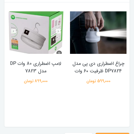
چراغ اضطراری دی پی مدل
لامپ اضطراری 80 وات DP
DP7824 ظرفیت ۶۰ وات
مدل 7823
ه
599,000 تومان
899,000 تومان