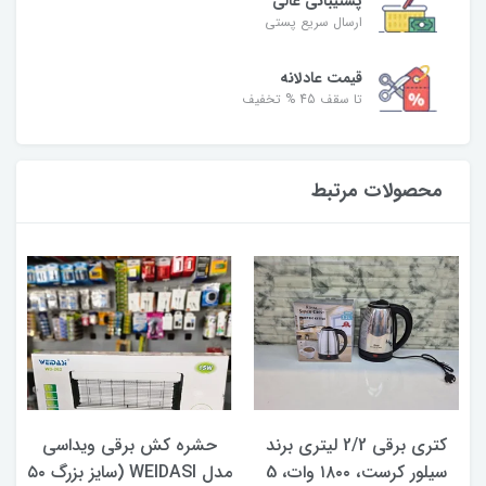
پشتیبانی عالی
ارسال سریع پستی
قیمت عادلانه
تا سقف 45 % تخفیف
محصولات مرتبط
کتری برقی 2/2 لیتری برند
حشره کش برقی ویداسی
سیلور کرست، ۱۸۰۰ وات، 5
مدل WEIDASI (سایز بزرگ ۵۰