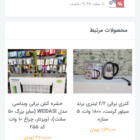
تا سقف 45 % تخفیف
محصولات مرتبط
کتری برقی 2/2 لیتری برند
حشره کش برقی ویداسی
سیلور کرست، ۱۸۰۰ وات، 5
مدل WEIDASI (سایز بزرگ ۵۰
ستاره
سانت)، آویزدار، چراغ ۱۰ وات
کد ۲۵۵
1,199,000 تومان
3,200,000 تومان