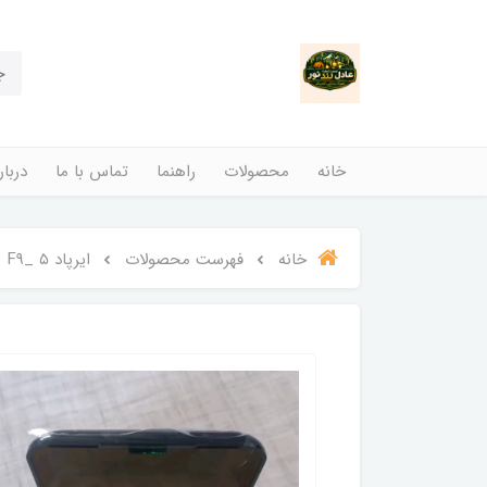
خانه
محصولات
راهنما
تماس با ما
دربار
خانه
فهرست محصولات
ایرپاد F9_ ۵