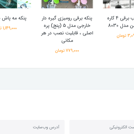
گوشت کوب برقی 4 کاره
پنکه برقی رومیزی گیره دار
پنکه مه پاش س
مدل 8030
خارجی مدل 5 (پنج) پره
1,149,000 تومان
اصلی ، قابلیت نصب در هر
 تومان
مکانی
779,000 تومان