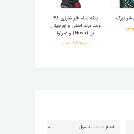
ایز بزرگ
پنکه تمام فلز شارژی 48
اسپیکر بلوتوثی قاب
ولت برند اصلی و اورجینال
مدل Fantastic Quality
نوا (Nova) و غیرنوا
499,000 تومان
3,750,000 تومان