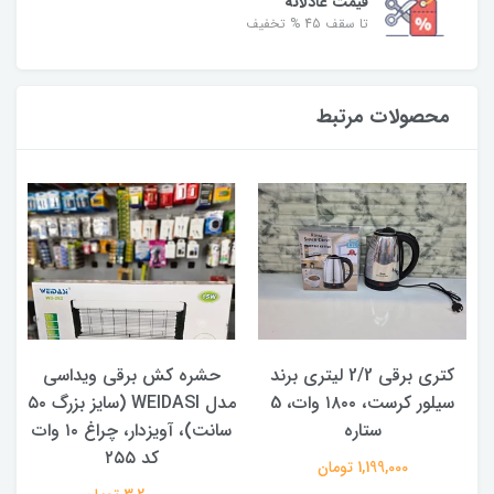
قیمت عادلانه
تا سقف 45 % تخفیف
محصولات مرتبط
کتری برقی 2/2 لیتری برند
حشره کش برقی ویداسی
سیلور کرست، ۱۸۰۰ وات، 5
مدل WEIDASI (سایز بزرگ ۵۰
ستاره
سانت)، آویزدار، چراغ ۱۰ وات
کد ۲۵۵
1,199,000 تومان