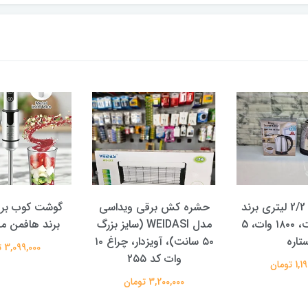
کتری برقی 2/2 لیتری برند
حشره کش برقی ویداسی
سیلور کرست، ۱۸۰۰ وات، 5
مدل WEIDASI (سایز بزرگ
برند هافمن مدل 
تاره
۵۰ سانت)، آویزدار، چراغ ۱۰
3,099,000 تومان
وات کد ۲۵۵
 تومان
3,200,000 تومان