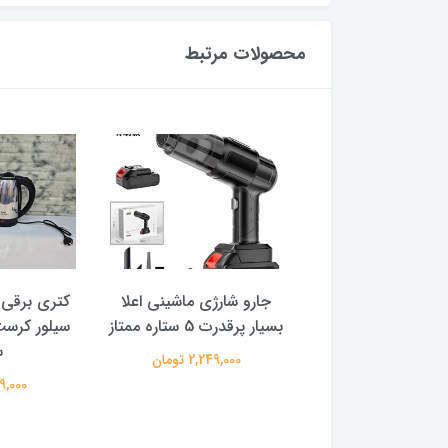
محصولات مرتبط
ابرو و صورت مدل
جارو شارژی ماشینی اعلا
ره شارژی
بسیار پرقدرت 5 ستاره ممتاز
س
399,000 تومان
2,249,000 تومان
1,199,000