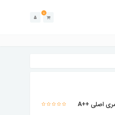
0
مری اصلی ++A