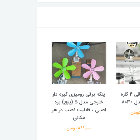
گوشت کوب برقی 4 کاره
پنکه برقی رومیزی گیره دار
پنکه مه پاش سایز 
8030
خارجی مدل 5 (پنج) پره
1,199,000 تومان
اصلی ، قابلیت نصب در هر
مکانی
899,000 تومان