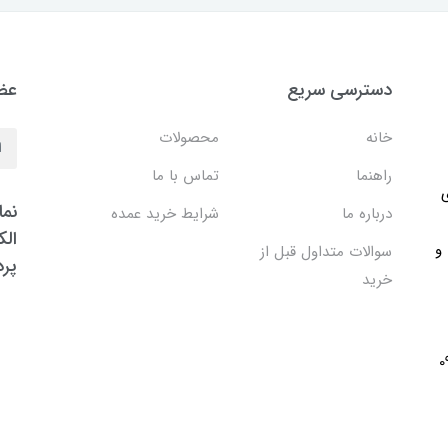
دسترسی سریع
عضو
خانه
محصولات
راهنما
تماس با ما
ی
نما
درباره ما
شرایط خرید عمده
الک
 و
سوالات متداول قبل از
پر
خرید
091705