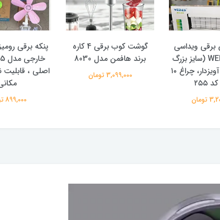
برقی ویداسی
گوشت کوب برقی 4 کاره
پنکه برقی رومیز
مدل WEIDASI (سایز بزرگ
برند هافمن مدل 8030
۵۰ سانت)، آویزدار، چراغ ۱۰
اصلی ، قابلیت 
3,099,000 تومان
د ۲۵۵
مکانی
 تومان
899,000 تومان