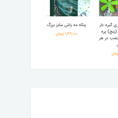
ی گیره دار
پنکه مه پاش سایز بزرگ
خارجی مدل 5 (پنج) پره
ولت برند اصلی و او
1,199,000 تومان
نصب در هر
نوا (Nova) و غیرنوا
3,750,000 تومان