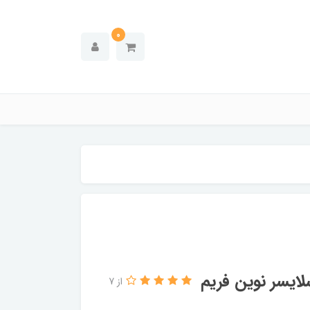
0
از 7